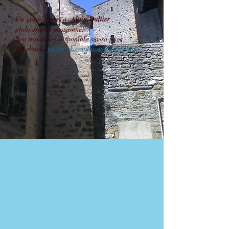
Un grand merci à
Alain Daltier
,
photographe passionné!
Son travail est disponible sur sa page
Facebook:
facebook.com/alaindaltierphoto